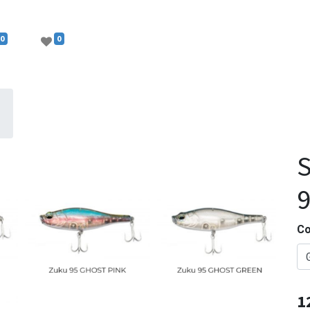
0
0
S
Co
1