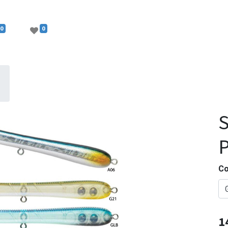
0
0
S
Co
1