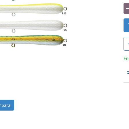
En
para