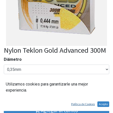
Nylon Teklon Gold Advanced 300M
Diámetro
Utilizamos cookies para garantizarle una mejor
16,50
€
experiencia.
Política de Cookies
Acepto
Agregar al carrito