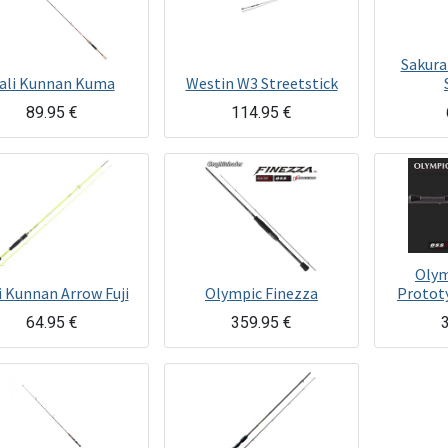
Sakura 
ali Kunnan Kuma
Westin W3 Streetstick
89.95
€
114.95
€
La W3 StreetStick de Westin es una caña ideal para Rockfishing con unos acabados y estética que no dejará indiferente a nadie.
Olym
i Kunnan Arrow Fuji
Olympic Finezza
Protot
64.95
€
359.95
€