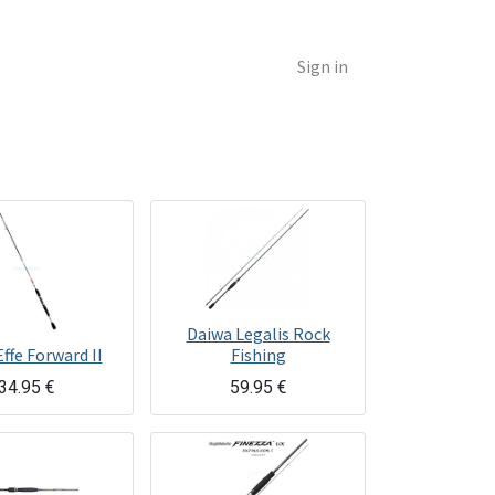
Sign in
Daiwa Legalis Rock
Effe Forward II
Fishing
34.95
€
59.95
€