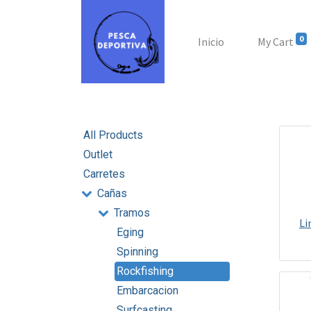
0
Inicio
My Cart
All Products
Outlet
Carretes
Cañas
Tramos
Li
Eging
Spinning
Rockfishing
Embarcacion
Surfcasting