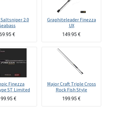
Saltsniper 2.0
Graphiteleader Finezza
Seabass
UX
69.95
€
149.95
€
pic Finezza
Major Craft Triple Cross
ype ST Limited
Rock Fish Style
399.95
€
199.95
€