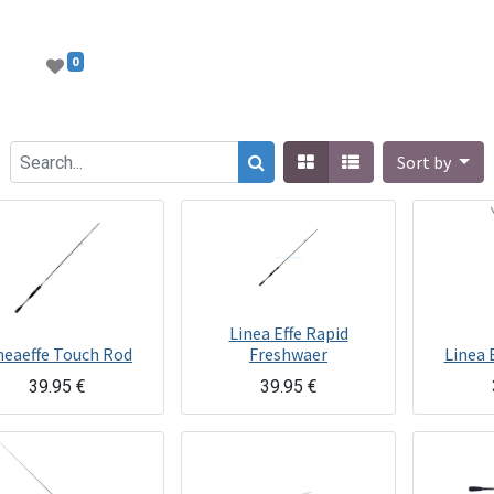
0
Sort by
Linea Effe Rapid
neaeffe Touch Rod
Freshwaer
Linea 
39.95
€
39.95
€