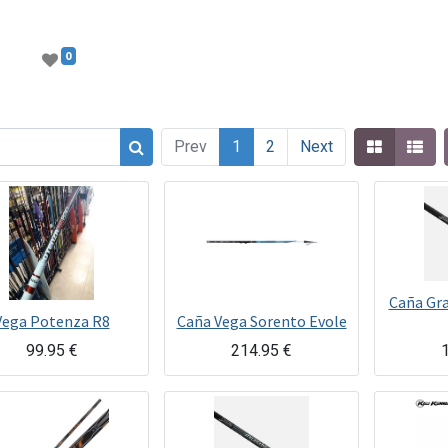
0
Prev
1
2
Next
Caña Gra
Vega Potenza R8
Caña Vega Sorento Evole
99.95
€
214.95
€