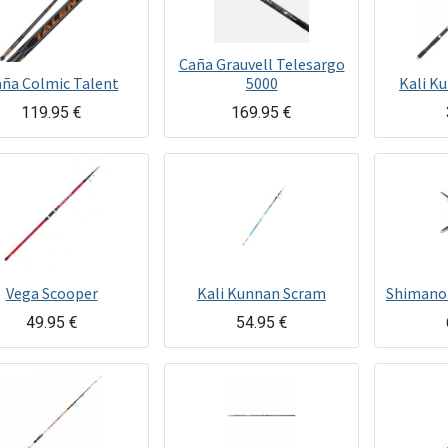
Caña Grauvell Telesargo
ña Colmic Talent
5000
Kali K
119.95
€
169.95
€
Vega Scooper
Kali Kunnan Scram
Shimano
49.95
€
54.95
€