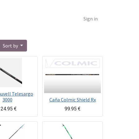
Sign in
Sort by
uvell Telesargo
3000
Caña Colmic Shield Rx
124.95
€
99.95
€